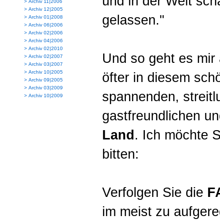
und in der Welt sch
>
Archiv 11|2006
>
Archiv 12|2005
gelassen."
>
Archiv 01|2008
>
Archiv 06|2006
>
Archiv 02|2006
>
Archiv 04|2006
>
Archiv 02|2010
Und so geht es mir
>
Archiv 02|2007
>
Archiv 03|2007
>
Archiv 10|2005
öfter in diesem sch
>
Archiv 09|2005
>
Archiv 03|2009
spannenden, streitl
>
Archiv 10|2009
gastfreundlichen u
Land
. Ich möchte S
bitten:
Verfolgen Sie die
F
im meist zu aufgere