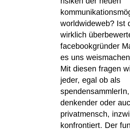
risiken der neuen
kommunikationsmögl
worldwideweb? Ist d
wirklich überbewert
facebookgründer M
es uns weismachen 
Mit diesen fragen w
jeder, egal ob als
spendensammlerIn, a
denkender oder auc
privatmensch, inzw
konfrontiert. Der fu