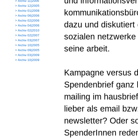
und informationsver
>
Archiv 11|2006
>
Archiv 12|2005
kommunikationsbüro
>
Archiv 01|2008
>
Archiv 06|2006
>
Archiv 02|2006
dazu und diskutiert 
>
Archiv 04|2006
>
Archiv 02|2010
sozialen netzwerke
>
Archiv 02|2007
>
Archiv 03|2007
>
Archiv 10|2005
seine arbeit.
>
Archiv 09|2005
>
Archiv 03|2009
>
Archiv 10|2009
Kampagne versus d
Spendenbrief ganz k
mailing im hausbrief
lieber als email bzw
newsletter? Oder s
SpenderInnen reden