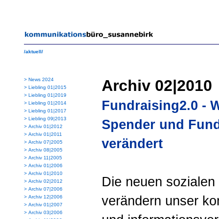
/aktuell/
>
News 2024
Archiv 02|2010
>
Liebling 01|2015
>
Liebling 01|2019
Fundraising2.0 - W
>
Liebling 01|2014
>
Liebling 01|2017
>
Liebling 09|2013
Spender und Fund
>
Archiv 01|2012
>
Archiv 01|2011
verändert
>
Archiv 07|2005
>
Archiv 08|2005
>
Archiv 11|2005
>
Archiv 01|2006
>
Archiv 01|2010
Die neuen sozialen
>
Archiv 02|2012
>
Archiv 07|2006
verändern unser ko
>
Archiv 12|2006
>
Archiv 01|2007
>
Archiv 03|2006