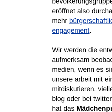
bevölkerungsgrupp
eröffnet also durch
mehr
bürgerschaftl
engagement
.
Wir werden die ent
aufmerksam beobac
medien, wenn es sinn
unsere arbeit mit ei
mitdiskutieren, viel
blog oder bei twitter
hat das
Mädchenpr