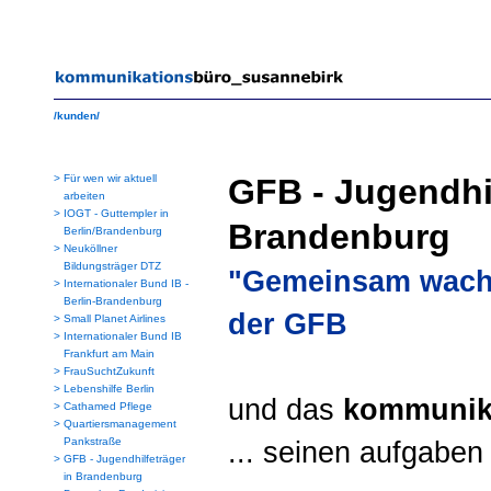
/kunden/
>
Für wen wir aktuell
GFB - Jugendhil
arbeiten
>
IOGT - Guttempler in
Brandenburg
Berlin/Brandenburg
>
Neuköllner
Bildungsträger DTZ
"Gemeinsam wachs
>
Internationaler Bund IB -
Berlin-Brandenburg
der GFB
>
Small Planet Airlines
>
Internationaler Bund IB
Frankfurt am Main
>
FrauSuchtZukunft
>
Lebenshilfe Berlin
und das
kommunik
>
Cathamed Pflege
>
Quartiersmanagement
Pankstraße
... seinen aufgaben 
>
GFB - Jugendhilfeträger
in Brandenburg