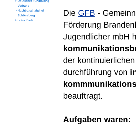
>
Deutscher Fundraising
Verband
Die
GFB
- Gemeinnü
>
Nachbarschaftsheim
Schöneberg
>
Lotse Berlin
Förderung Brandenb
Jugendlicher mbH h
kommunikationsb
der kontinuierliche
durchführung von
i
kommmunikation
beauftragt.
Aufgaben waren: