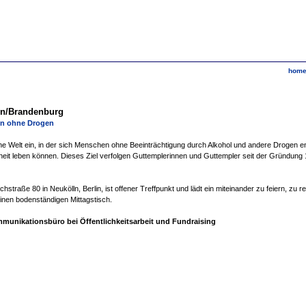
hom
lin/Brandenburg
ben ohne Drogen
ine Welt ein, in der sich Menschen ohne Beeinträchtigung durch Alkohol und andere Drogen e
it leben können. Dieses Ziel verfolgen Guttemplerinnen und Guttempler seit der Gründung 1
straße 80 in Neukölln, Berlin, ist offener Treffpunkt und lädt ein miteinander zu feiern, zu 
linen bodenständigen Mittagstisch.
ommunikationsbüro bei Öffentlichkeitsarbeit und Fundraising