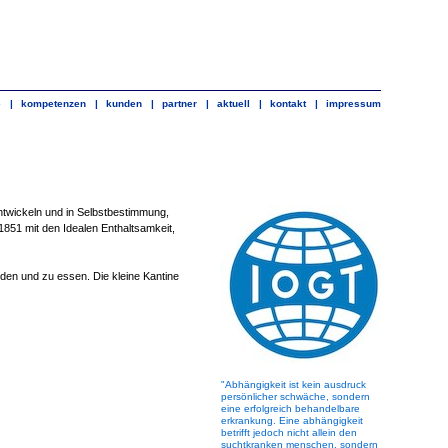
e
|
kompetenzen
|
kunden
|
partner
|
aktuell
|
kontakt
|
impressum
ntwickeln und in Selbstbestimmung,
851 mit den Idealen Enthaltsamkeit,
reden und zu essen. Die kleine Kantine
"Abhängigkeit ist kein ausdruck
persönlicher schwäche, sondern
eine erfolgreich behandelbare
erkrankung. Eine abhängigkeit
betrifft jedoch nicht allein den
suchtkranken menschen, sondern