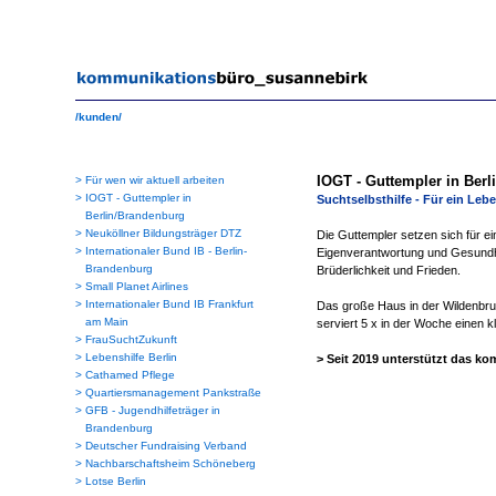
/kunden/
IOGT - Guttempler in Ber
>
Für wen wir aktuell arbeiten
>
IOGT - Guttempler in
Suchtselbsthilfe - Für ein Le
Berlin/Brandenburg
>
Neuköllner Bildungsträger DTZ
Die Guttempler setzen sich für e
>
Internationaler Bund IB - Berlin-
Eigenverantwortung und Gesundhe
Brandenburg
Brüderlichkeit und Frieden.
>
Small Planet Airlines
>
Internationaler Bund IB Frankfurt
Das große Haus in der Wildenbruch
am Main
serviert 5 x in der Woche einen k
>
FrauSuchtZukunft
>
Lebenshilfe Berlin
> Seit 2019 unterstützt das k
>
Cathamed Pflege
>
Quartiersmanagement Pankstraße
>
GFB - Jugendhilfeträger in
Brandenburg
>
Deutscher Fundraising Verband
>
Nachbarschaftsheim Schöneberg
>
Lotse Berlin