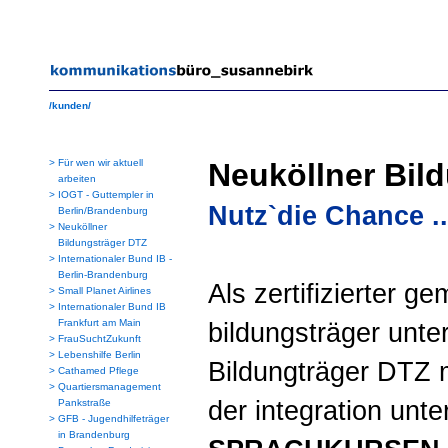
/kunden/
>
Für wen wir aktuell
Neuköllner Bil
arbeiten
>
IOGT - Guttempler in
Nutz`die Chance ..
Berlin/Brandenburg
>
Neuköllner
Bildungsträger DTZ
>
Internationaler Bund IB -
Berlin-Brandenburg
Als zertifizierter g
>
Small Planet Airlines
>
Internationaler Bund IB
Frankfurt am Main
bildungsträger unte
>
FrauSuchtZukunft
>
Lebenshilfe Berlin
Bildungträger DTZ 
>
Cathamed Pflege
>
Quartiersmanagement
der integration unt
Pankstraße
>
GFB - Jugendhilfeträger
in Brandenburg