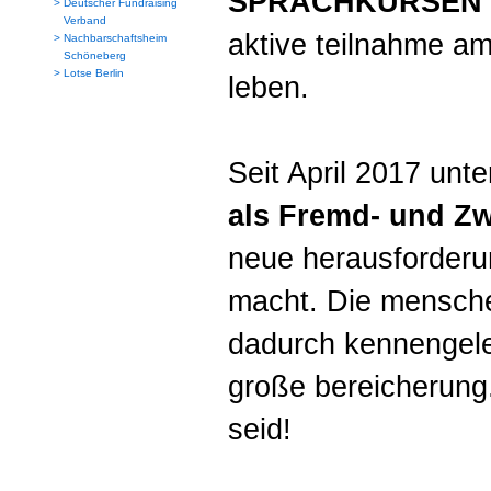
SPRACHKURSEN
>
Deutscher Fundraising
Verband
aktive teilnahme am
>
Nachbarschaftsheim
Schöneberg
>
Lotse Berlin
leben.
Seit April 2017 unte
als Fremd- und Zw
neue herausforderun
macht. Die menschen
dadurch kennengele
große bereicherung.
seid!